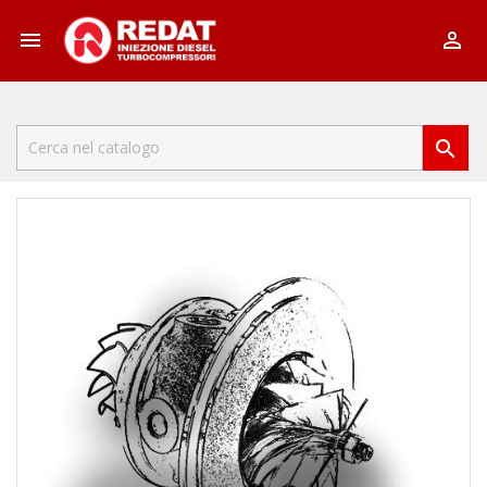


