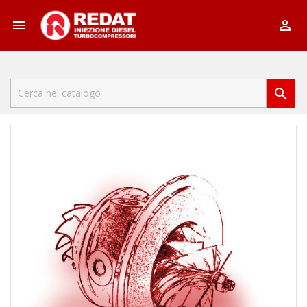


