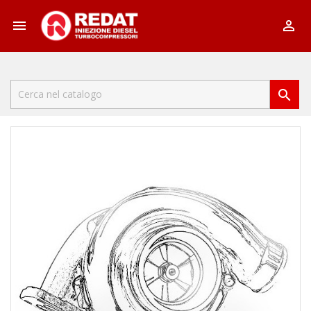


