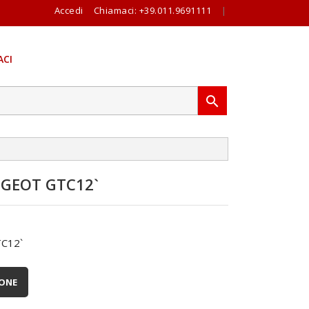
Accedi
Chiamaci:
+39.011.9691111
|
CI

GEOT GTC12`
C12`
IONE