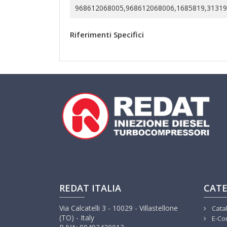
968612068005,968612068006,1685819,3131
Riferimenti Specifici
REDAT ITALIA
CATE
Via Calcatelli 3 - 10029 - Villastellone
Cata
(TO) - Italy
E-Co