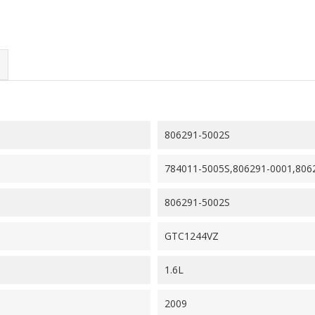
806291-5002S
784011-5005S,806291-0001,806
806291-5002S
GTC1244VZ
1.6L
2009