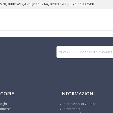
9528,36001457,AV6Q6K682AA,Y65013700,0375P7,0375P8
GORIE
INFORMAZIONI
loghi
Condizioni di vendita
mmerce
Contattaci