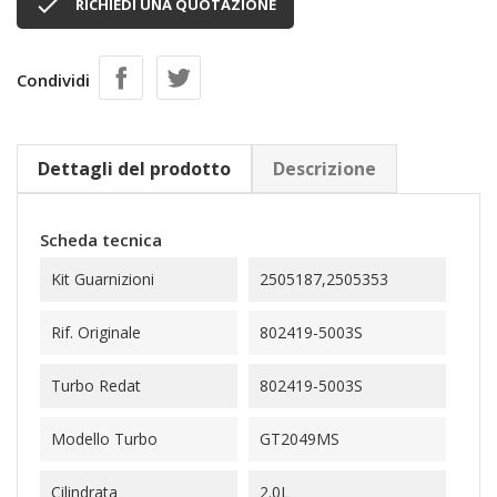

RICHIEDI UNA QUOTAZIONE
Condividi
Dettagli del prodotto
Descrizione
Scheda tecnica
Kit Guarnizioni
2505187,2505353
Rif. Originale
802419-5003S
Turbo Redat
802419-5003S
Modello Turbo
GT2049MS
Cilindrata
2.0L