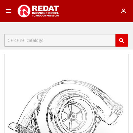


