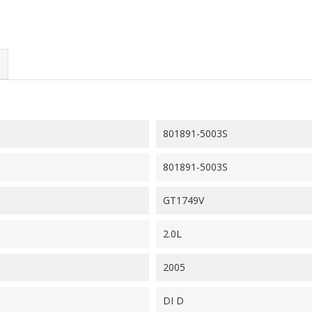
801891-5003S
801891-5003S
GT1749V
2.0L
2005
DI D