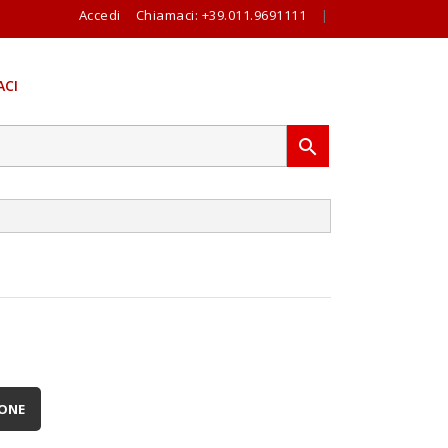
Accedi
Chiamaci:
+39.011.9691111
|
CI

IONE