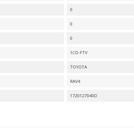
0
0
0
1CD-FTV
TOYOTA
RAV4
1720127040D