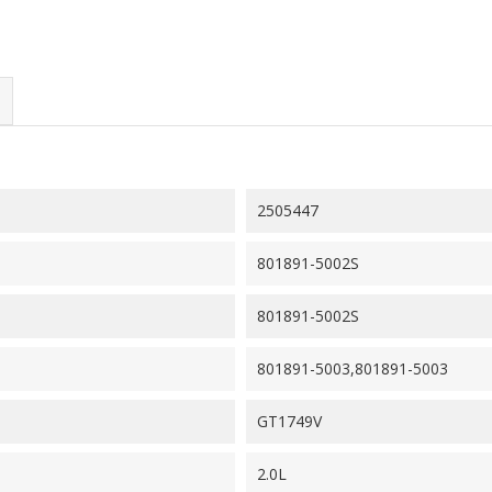
2505447
801891-5002S
801891-5002S
801891-5003,801891-5003
GT1749V
2.0L