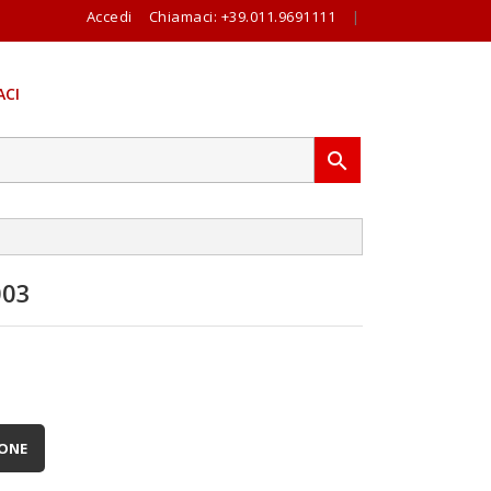
Accedi
Chiamaci:
+39.011.9691111
|
CI

003
IONE