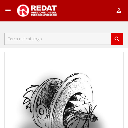


