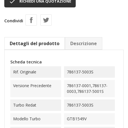

RICHIEDI UNA QUOTAZIONE
Condividi
Dettagli del prodotto
Descrizione
Scheda tecnica
Rif. Originale
786137-5003S
Versione Precedente
786137-0001,786137-
0003,786137-5001S
Turbo Redat
786137-5003S
Modello Turbo
GTB1549V