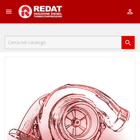


