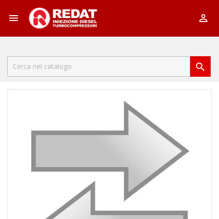


