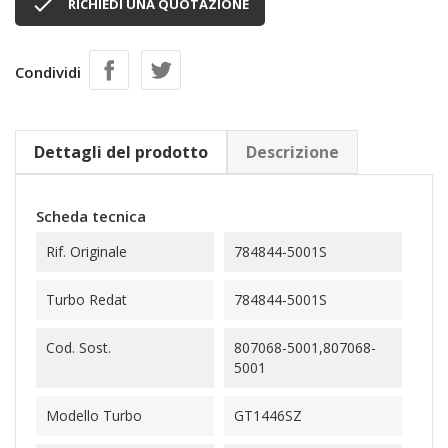

RICHIEDI UNA QUOTAZIONE
Condividi
Dettagli del prodotto
Descrizione
Scheda tecnica
Rif. Originale
784844-5001S
Turbo Redat
784844-5001S
Cod. Sost.
807068-5001,807068-
5001
Modello Turbo
GT1446SZ