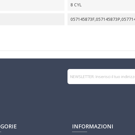
8 CYL
057145873F,057145873P,05771
GORIE
INFORMAZIONI