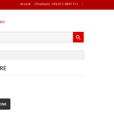
Accedi
Chiamaci:
+39.011.9691111
|
CI

RE
IONE