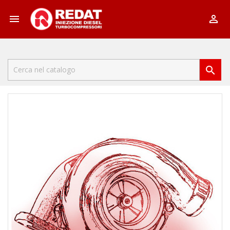


