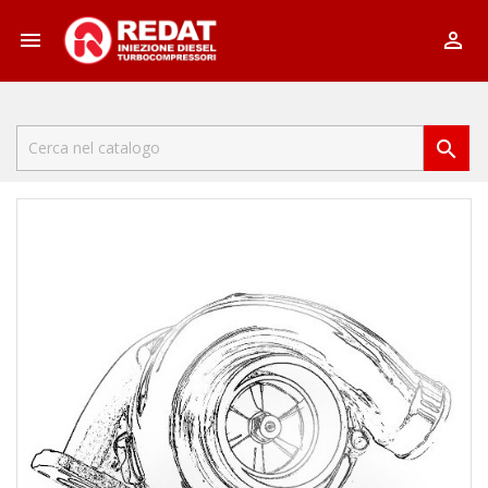


