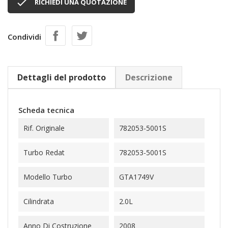

RICHIEDI UNA QUOTAZIONE
Condividi
Dettagli del prodotto
Descrizione
Scheda tecnica
Rif. Originale
782053-5001S
Turbo Redat
782053-5001S
Modello Turbo
GTA1749V
Cilindrata
2.0L
Anno Di Costruzione
2008