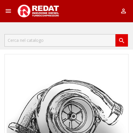


