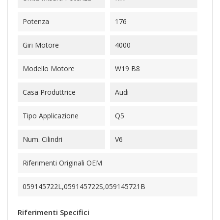
Potenza
176
Giri Motore
4000
Modello Motore
W19 B8
Casa Produttrice
Audi
Tipo Applicazione
Q5
Num. Cilindri
V6
Riferimenti Originali OEM
059145722L,059145722S,059145721B
Riferimenti Specifici