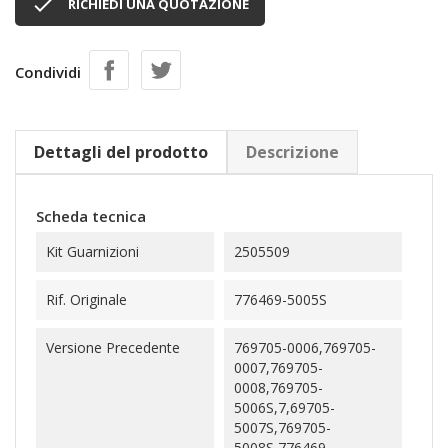

RICHIEDI UNA QUOTAZIONE
Condividi
Dettagli del prodotto
Descrizione
Scheda tecnica
Kit Guarnizioni
2505509
Rif. Originale
776469-5005S
Versione Precedente
769705-0006,769705-
0007,769705-
0008,769705-
5006S,7,69705-
5007S,769705-
5008S,776469-