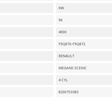
KW
96
4000
F9Q870-F9Q872
RENAULT
MEGANE-SCENIC
4 CYL
8200753383