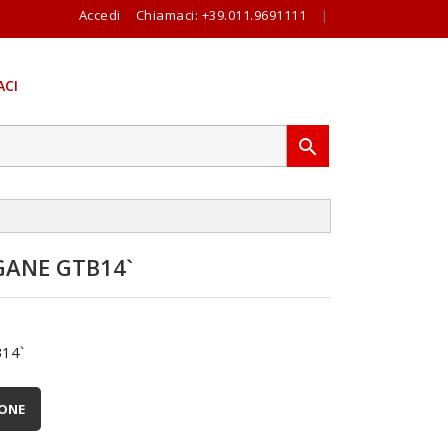
Accedi
Chiamaci:
+39.011.9691111
|
CI

ANE GTB14`
14`
IONE