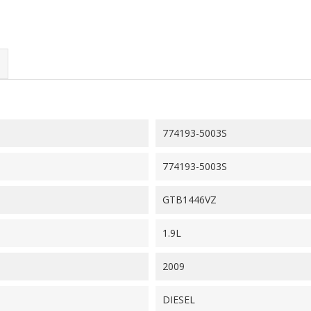
774193-5003S
774193-5003S
GTB1446VZ
1.9L
2009
DIESEL