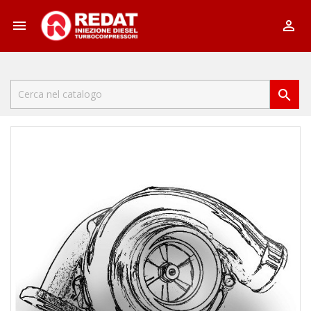


