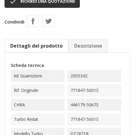

RICHIEDI UNA QUOTAZIONE
Condividi
Dettagli del prodotto
Descrizione
Scheda tecnica
Kit Guarnizioni
2505342
Rif. Originale
771847-5001S
CHRA
446179-5067S
Turbo Redat
771847-5001S
Modello Turbo
GT2871R