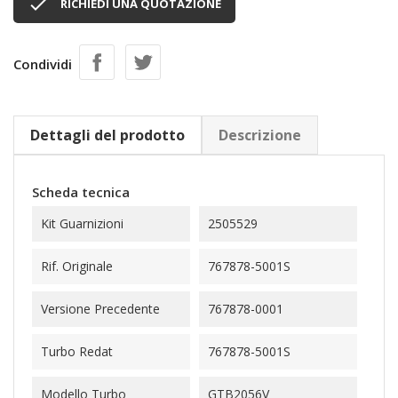

RICHIEDI UNA QUOTAZIONE
Condividi
Dettagli del prodotto
Descrizione
Scheda tecnica
Kit Guarnizioni
2505529
Rif. Originale
767878-5001S
Versione Precedente
767878-0001
Turbo Redat
767878-5001S
Modello Turbo
GTB2056V