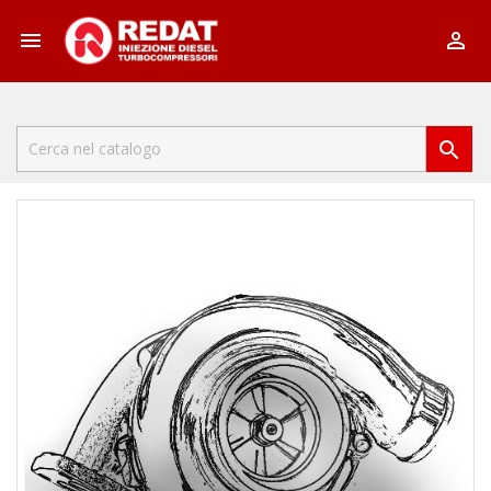


