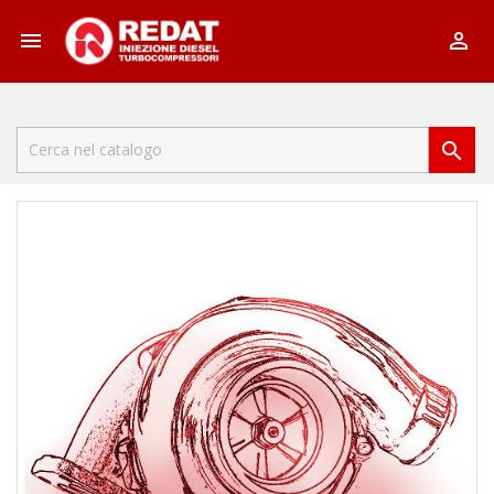


