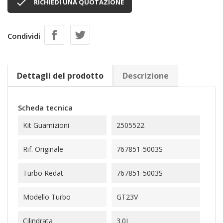

RICHIEDI UNA QUOTAZIONE
Condividi
Dettagli del prodotto
Descrizione
Scheda tecnica
Kit Guarnizioni
2505522
Rif. Originale
767851-5003S
Turbo Redat
767851-5003S
Modello Turbo
GT23V
Cilindrata
3.0L