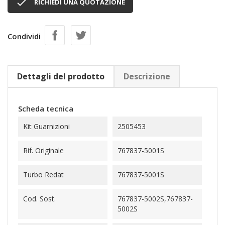

RICHIEDI UNA QUOTAZIONE
Condividi
Dettagli del prodotto
Descrizione
Scheda tecnica
Kit Guarnizioni
2505453
Rif. Originale
767837-5001S
Turbo Redat
767837-5001S
Cod. Sost.
767837-5002S,767837-
5002S