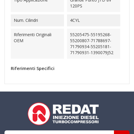
120PS
Num. Cilindri
4CYL
Riferimenti Originali
55205475-55195268-
OEM
55200807-71788697-
71790934-55205181-
71790931-1390079J52
Riferimenti Specifici