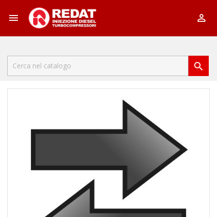


