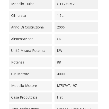
Modello Turbo
GT1749MV
Cilindrata
1.9L
Anno Di Costruzione
2006
Alimentazione
CR
Unità Misura Potenza
KW
Potenza
88
Giri Motore
4000
Modello Motore
M737AT.19Z
Casa Produttrice
Fiat
Tipo Applicazione
Grande Punto JTD 8V