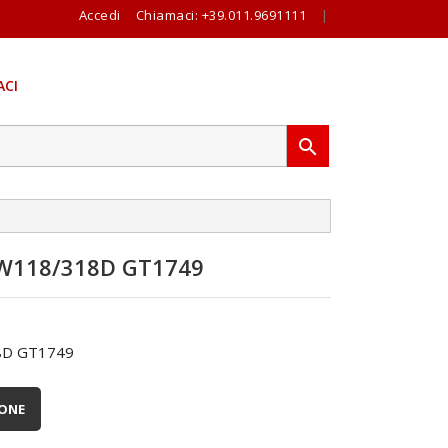
Accedi
Chiamaci:
+39.011.9691111
|
CI

118/318D GT1749
D GT1749
IONE