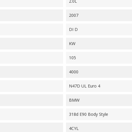
2.0L
2007
DI D
KW
105
4000
N47D UL Euro 4
BMW
318d E90 Body Style
4CYL