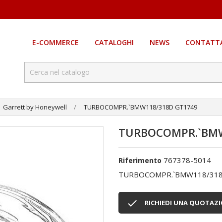
E-COMMERCE
CATALOGHI
NEWS
CONTATTA
Garrett by Honeywell
TURBOCOMPR.`BMW118/318D GT1749
TURBOCOMPR.`BMW
767378-5014
Riferimento
TURBOCOMPR.`BMW118/318

RICHIEDI UNA QUOTAZ