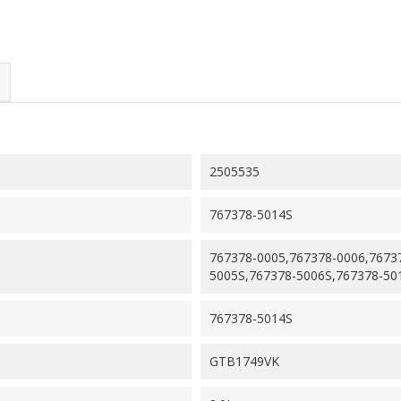
2505535
767378-5014S
767378-0005,767378-0006,76737
5005S,767378-5006S,767378-50
767378-5014S
GTB1749VK