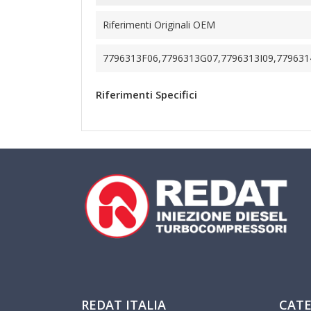
Riferimenti Originali OEM
7796313F06,7796313G07,7796313I09,779631
Riferimenti Specifici
REDAT ITALIA
CATE