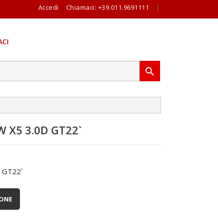
Accedi
Chiamaci:
+39.011.9691111
|
CI

X5 3.0D GT22`
 GT22`
IONE