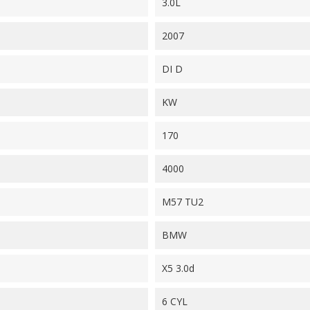
3.0L
2007
DI D
KW
170
4000
M57 TU2
BMW
X5 3.0d
6 CYL