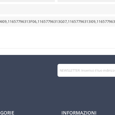
4I09,11657796313F06,11657796313G07,11657796313I09,11657796
GORIE
INFORMAZIONI