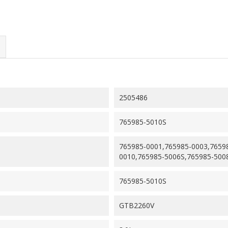
2505486
765985-5010S
765985-0001,765985-0003,7659
0010,765985-5006S,765985-500
765985-5010S
GTB2260V