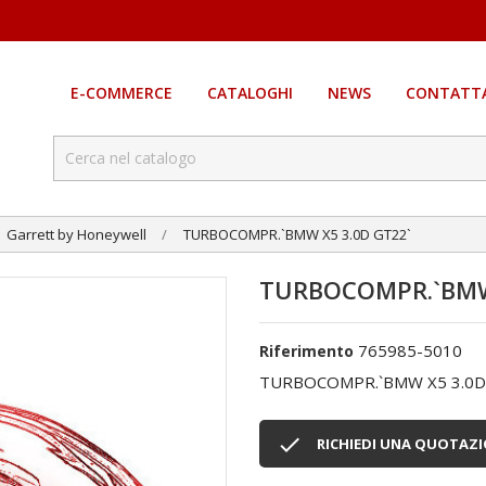
E-COMMERCE
CATALOGHI
NEWS
CONTATTA
Garrett by Honeywell
TURBOCOMPR.`BMW X5 3.0D GT22`
TURBOCOMPR.`BMW 
765985-5010
Riferimento
TURBOCOMPR.`BMW X5 3.0D

RICHIEDI UNA QUOTAZ