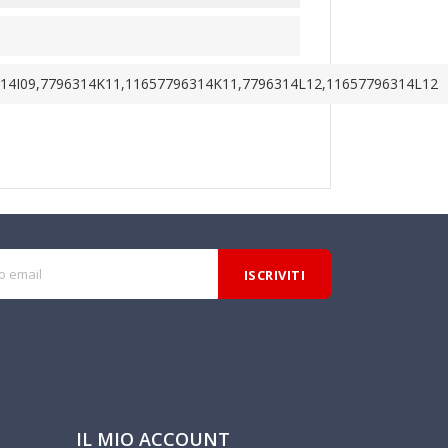
314I09,7796314K11,11657796314K11,7796314L12,11657796314L12
IL MIO ACCOUNT