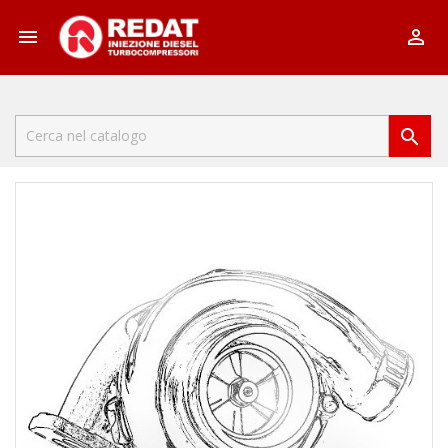


