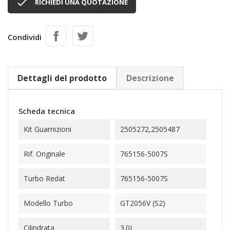

RICHIEDI UNA QUOTAZIONE
Condividi
Dettagli del prodotto
Descrizione
Scheda tecnica
Kit Guarnizioni
2505272,2505487
Rif. Originale
765156-5007S
Turbo Redat
765156-5007S
Modello Turbo
GT2056V (S2)
Cilindrata
3.0L