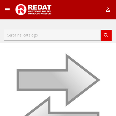


