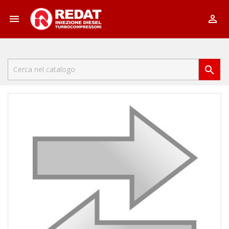


