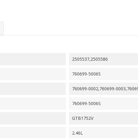
2505537,2505586
760699-5006S
760699-0002,760699-0003,7606
760699-5006S
GTB1752V
2.46L