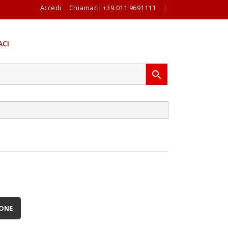
Accedi
Chiamaci:
+39.011.9691111
|
CI

IONE