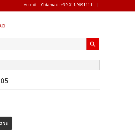
Accedi
Chiamaci:
+39.011.9691111
|
CI

005
IONE