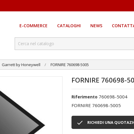
E-COMMERCE
CATALOGHI
NEWS
CONTATTA
Garrett by Honeywell
FORNIRE 760698-5005
FORNIRE 760698-5
760698-5004
Riferimento
FORNIRE 760698-5005

RICHIEDI UNA QUOTAZ