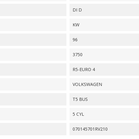
DI D
KW
96
3750
R5-EURO 4
VOLKSWAGEN
T5 BUS
5 CYL
070145701RV210