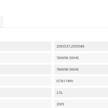
2505537,2505586
760698-5004S
760698-5004S
GTB1749V
2.5L
2005