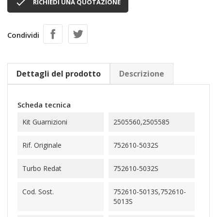

RICHIEDI UNA QUOTAZIONE
Condividi
Dettagli del prodotto
Descrizione
Scheda tecnica
Kit Guarnizioni
2505560,2505585
Rif. Originale
752610-5032S
Turbo Redat
752610-5032S
Cod. Sost.
752610-5013S,752610-
5013S