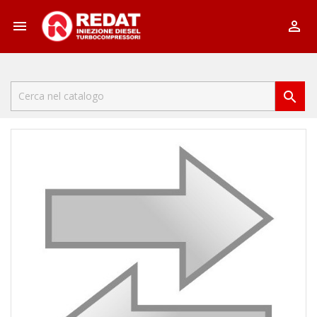


