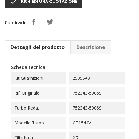

RICHIEDI UNA QUOTAZIONE
Condividi
Dettagli del prodotto
Descrizione
Scheda tecnica
Kit Guarnizioni
2505540
Rif. Originale
752343-5006S
Turbo Redat
752343-5006S
Modello Turbo
GT1544V
Cilindrata
2.7L