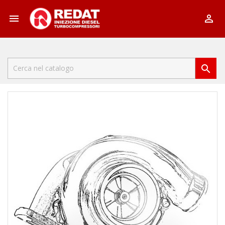


