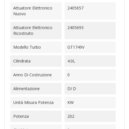
Attuatore Elettronico
2405657
Nuovo
Attuatore Elettronico
2405693
Ricostruito
Modello Turbo
GT1749V
Cilindrata
4.0L
Anno Di Costruzione
0
Alimentazione
DI D
Unità Misura Potenza
KW
Potenza
202