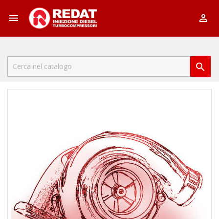


