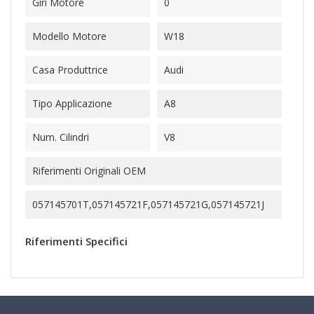
Giri Motore
0
Modello Motore
W18
Casa Produttrice
Audi
Tipo Applicazione
A8
Num. Cilindri
V8
Riferimenti Originali OEM
057145701T,057145721F,057145721G,057145721J
Riferimenti Specifici