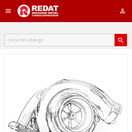


