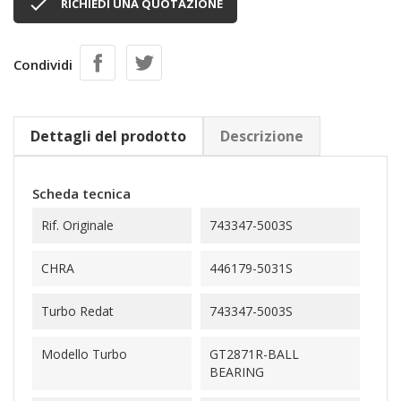

RICHIEDI UNA QUOTAZIONE
Condividi
Dettagli del prodotto
Descrizione
Scheda tecnica
Rif. Originale
743347-5003S
CHRA
446179-5031S
Turbo Redat
743347-5003S
Modello Turbo
GT2871R-BALL
BEARING