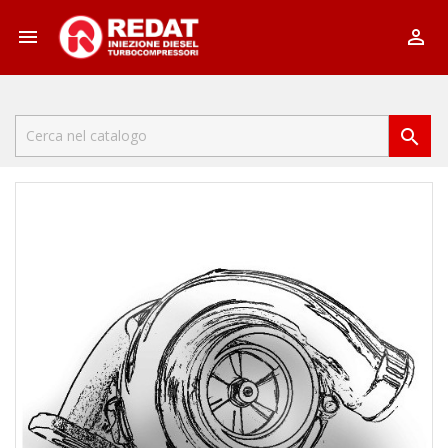


