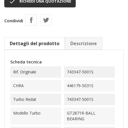

RICHIEDI UNA QUOTAZIONE
Condividi
Dettagli del prodotto
Descrizione
Scheda tecnica
Rif. Originale
743347-5001S
CHRA
446179-5031S
Turbo Redat
743347-5001S
Modello Turbo
GT2871R-BALL
BEARING