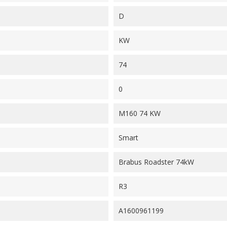
D
KW
74
0
M160 74 KW
Smart
Brabus Roadster 74kW
R3
A1600961199