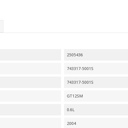
2505436
743317-5001S
743317-5001S
GT12SM
0.6L
2004