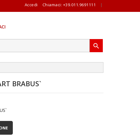
Accedi
Chiamaci:
+39.011.9691111
|
CI

RT BRABUS`
US`
IONE