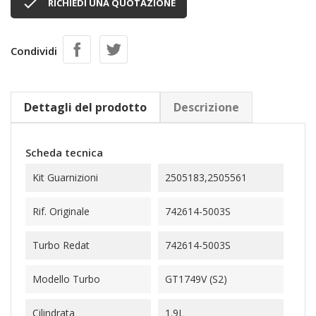

RICHIEDI UNA QUOTAZIONE
Condividi
Dettagli del prodotto
Descrizione
Scheda tecnica
Kit Guarnizioni
2505183,2505561
Rif. Originale
742614-5003S
Turbo Redat
742614-5003S
Modello Turbo
GT1749V (S2)
Cilindrata
1.9L