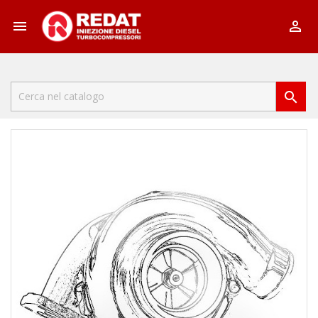


