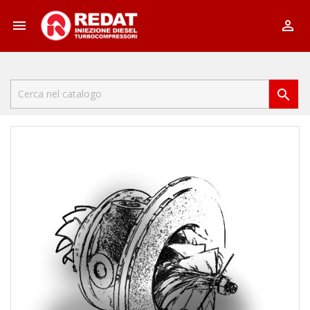


