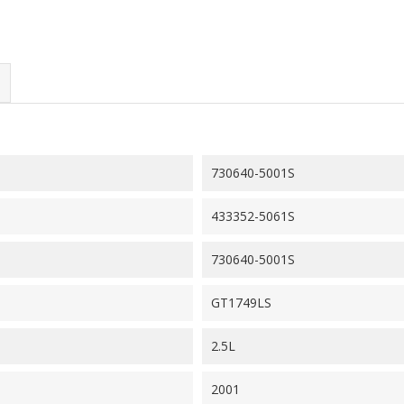
730640-5001S
433352-5061S
730640-5001S
GT1749LS
2.5L
2001