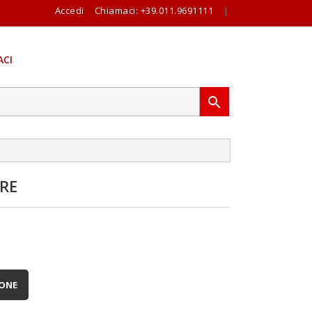
Accedi
Chiamaci:
+39.011.9691111
|
CI

RE
IONE