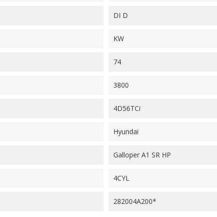
DI D
KW
74
3800
4D56TCi
Hyundai
Galloper A1 SR HP
4CYL
282004A200*