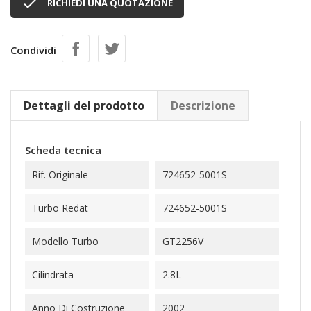

RICHIEDI UNA QUOTAZIONE
Condividi
Dettagli del prodotto
Descrizione
Scheda tecnica
Rif. Originale
724652-5001S
Turbo Redat
724652-5001S
Modello Turbo
GT2256V
Cilindrata
2.8L
Anno Di Costruzione
2002