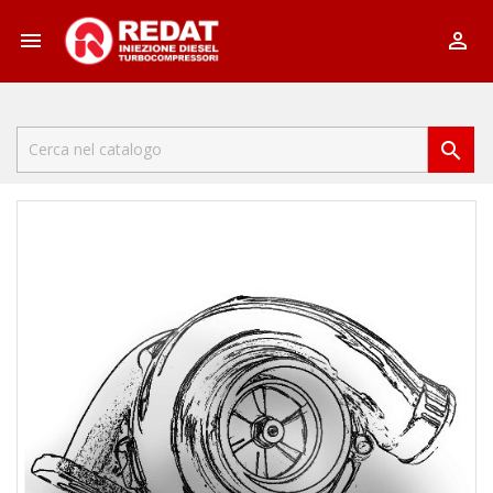


