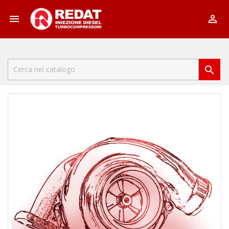


