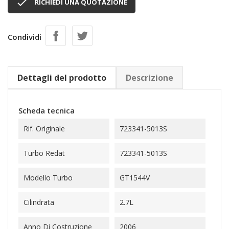

RICHIEDI UNA QUOTAZIONE
Condividi
Dettagli del prodotto
Descrizione
Scheda tecnica
Rif. Originale
723341-5013S
Turbo Redat
723341-5013S
Modello Turbo
GT1544V
Cilindrata
2.7L
Anno Di Costruzione
2006