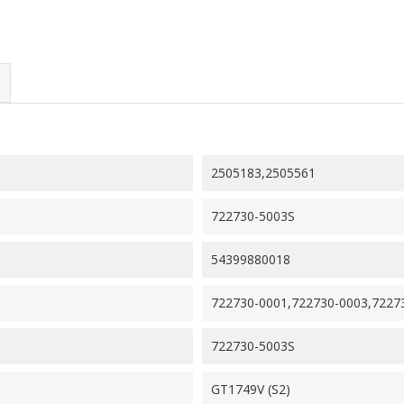
2505183,2505561
722730-5003S
54399880018
722730-0001,722730-0003,7227
722730-5003S
GT1749V (S2)