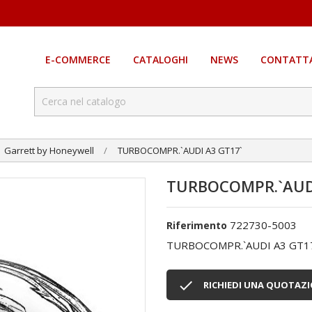
E-COMMERCE
CATALOGHI
NEWS
CONTATTA
Garrett by Honeywell
TURBOCOMPR.`AUDI A3 GT17`
TURBOCOMPR.`AUDI
722730-5003
Riferimento
TURBOCOMPR.`AUDI A3 GT1

RICHIEDI UNA QUOTAZ