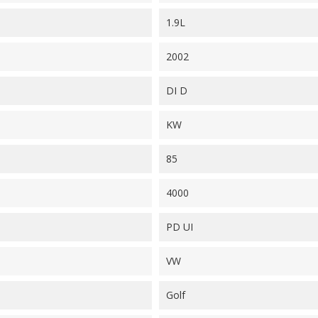
1.9L
2002
DI D
KW
85
4000
PD UI
VW
Golf