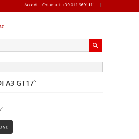
Accedi
Chiamaci:
+39.011.9691111
|
CI

 A3 GT17`
7`
IONE