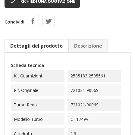

RICHIEDI UNA QUOTAZIONE
Condividi
Dettagli del prodotto
Descrizione
Scheda tecnica
Kit Guarnizioni
2505183,2505561
Rif. Originale
721021-9006S
Turbo Redat
721021-9006S
Modello Turbo
GT1749V
Cilindrata
1.9L