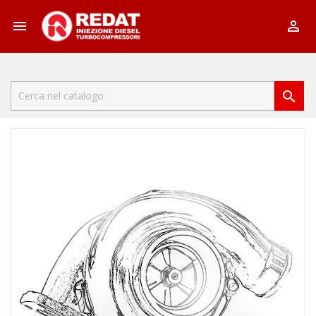


