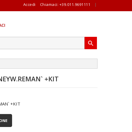
Accedi
Chiamaci:
+39.011.9691111
|
CI

EYW.REMAN` +KIT
AN` +KIT
IONE