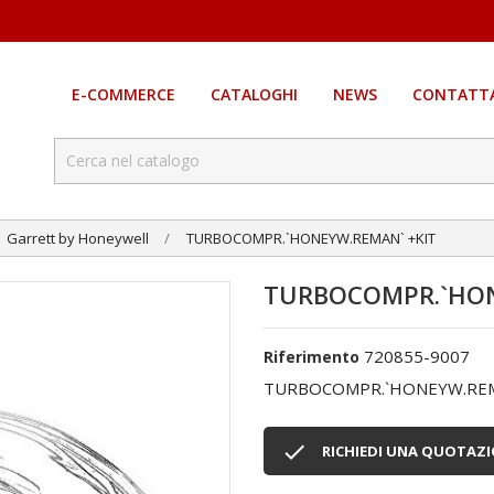
E-COMMERCE
CATALOGHI
NEWS
CONTATTA
Garrett by Honeywell
TURBOCOMPR.`HONEYW.REMAN` +KIT
TURBOCOMPR.`HON
720855-9007
Riferimento
TURBOCOMPR.`HONEYW.REM

RICHIEDI UNA QUOTAZ