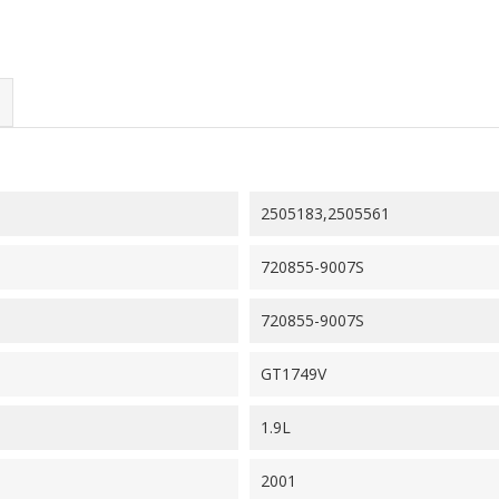
2505183,2505561
720855-9007S
720855-9007S
GT1749V
1.9L
2001