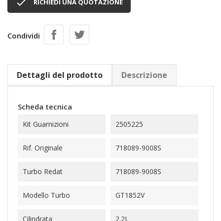

RICHIEDI UNA QUOTAZIONE
Condividi
Dettagli del prodotto
Descrizione
Scheda tecnica
Kit Guarnizioni
2505225
Rif. Originale
718089-9008S
Turbo Redat
718089-9008S
Modello Turbo
GT1852V
Cilindrata
2.2L