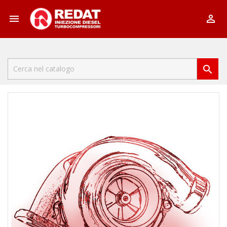


