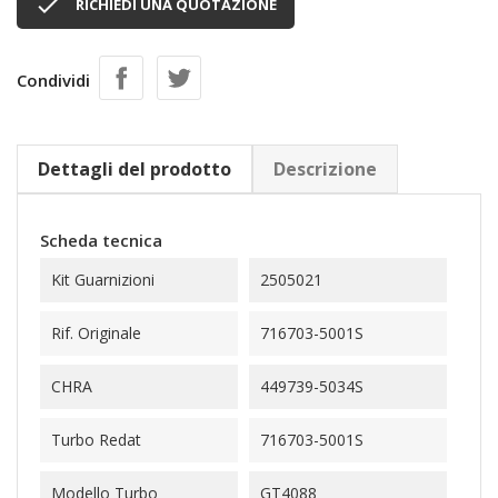

RICHIEDI UNA QUOTAZIONE
Condividi
Dettagli del prodotto
Descrizione
Scheda tecnica
Kit Guarnizioni
2505021
Rif. Originale
716703-5001S
CHRA
449739-5034S
Turbo Redat
716703-5001S
Modello Turbo
GT4088