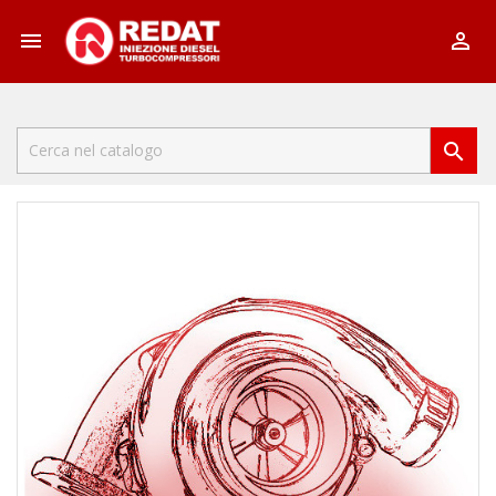


