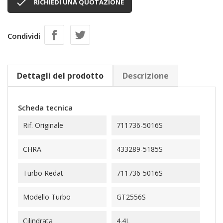

RICHIEDI UNA QUOTAZIONE
Condividi
Dettagli del prodotto
Descrizione
Scheda tecnica
Rif. Originale
711736-5016S
CHRA
433289-5185S
Turbo Redat
711736-5016S
Modello Turbo
GT2556S
Cilindrata
4.4L