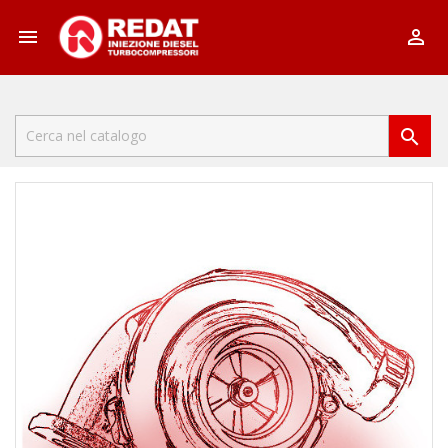


