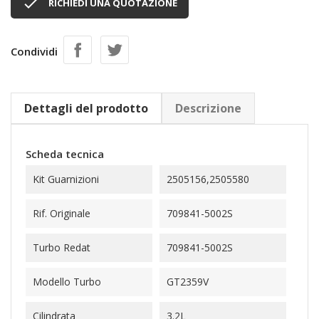

RICHIEDI UNA QUOTAZIONE
Condividi
Dettagli del prodotto
Descrizione
Scheda tecnica
Kit Guarnizioni
2505156,2505580
Rif. Originale
709841-5002S
Turbo Redat
709841-5002S
Modello Turbo
GT2359V
Cilindrata
3.2L