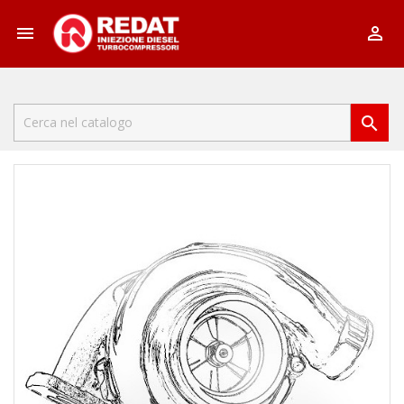


