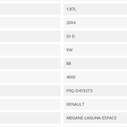
1.87L
2004
DI D
KW
88
4000
F9Q-D4192T3
RENAULT
MEGANE-LAGUNA-ESPACE