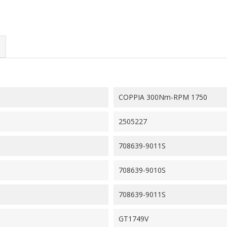
COPPIA 300Nm-RPM 1750
2505227
708639-9011S
708639-9010S
708639-9011S
GT1749V