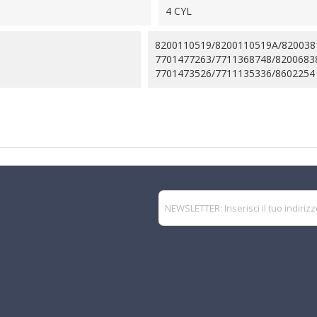
4 CYL
8200110519/8200110519A/820038
7701477263/7711368748/8200683
7701473526/7711135336/8602254