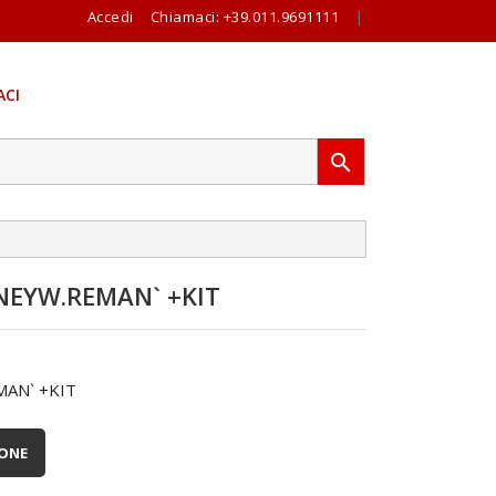
Accedi
Chiamaci:
+39.011.9691111
|
CI

EYW.REMAN` +KIT
AN` +KIT
IONE