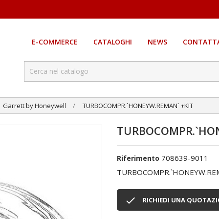
E-COMMERCE
CATALOGHI
NEWS
CONTATTA
Garrett by Honeywell
TURBOCOMPR.`HONEYW.REMAN` +KIT
TURBOCOMPR.`HON
708639-9011
Riferimento
TURBOCOMPR.`HONEYW.REM

RICHIEDI UNA QUOTAZ