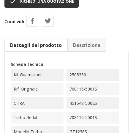

RICHIEDI UNA QUOTAZIONE
Condividi
Dettagli del prodotto
Descrizione
Scheda tecnica
Kit Guarnizioni
2505350
Rif. Originale
708116-5001S
CHRA
451548-5002S
Turbo Redat
708116-5001S
Modello Turbo
GT1238S