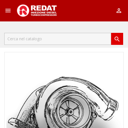


