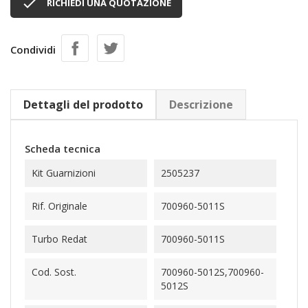

RICHIEDI UNA QUOTAZIONE
Condividi
Dettagli del prodotto
Descrizione
Scheda tecnica
Kit Guarnizioni
2505237
Rif. Originale
700960-5011S
Turbo Redat
700960-5011S
Cod. Sost.
700960-5012S,700960-
5012S