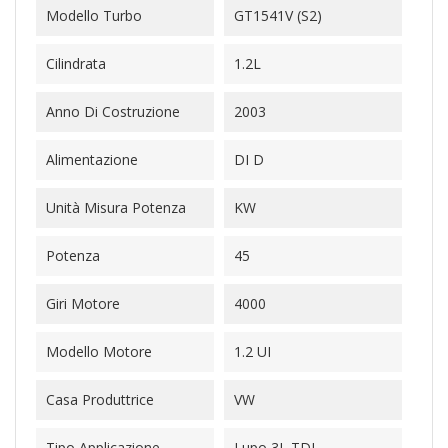
Modello Turbo
GT1541V (S2)
Cilindrata
1.2L
Anno Di Costruzione
2003
Alimentazione
DI D
Unità Misura Potenza
KW
Potenza
45
Giri Motore
4000
Modello Motore
1.2 UI
Casa Produttrice
VW
Tipo Applicazione
Lupo 3L TDI