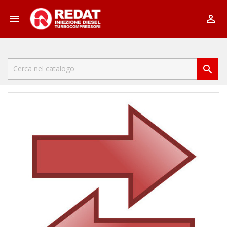


