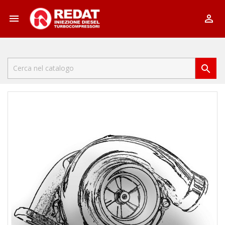


