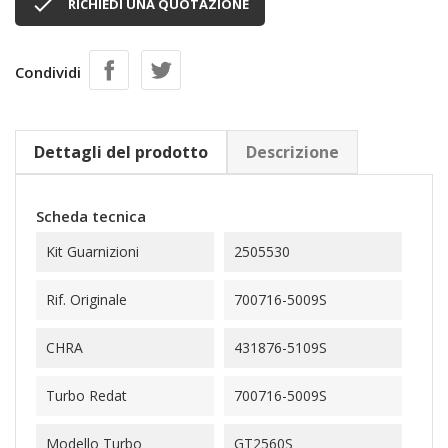

RICHIEDI UNA QUOTAZIONE
Condividi
Dettagli del prodotto
Descrizione
Scheda tecnica
Kit Guarnizioni
2505530
Rif. Originale
700716-5009S
CHRA
431876-5109S
Turbo Redat
700716-5009S
Modello Turbo
GT2560S