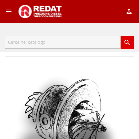


