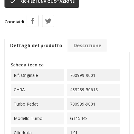

RICHIEDI UNA QUOTAZIONE
Condividi
Dettagli del prodotto
Descrizione
Scheda tecnica
Rif. Originale
700999-9001
CHRA
433289-5061S
Turbo Redat
700999-9001
Modello Turbo
GT1544S
Cilindrata
1.9L