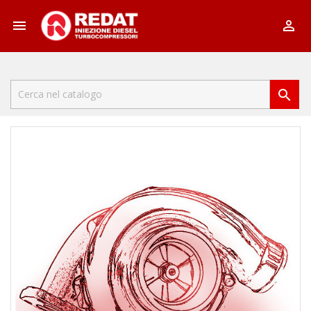


